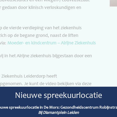
couveusesuites en een wiegen-/ couveusezaal.
r gedaan door klinisch verloskundigen en
 de vierde verdieping van het ziekenhuis
ich op de begane grond, naast de liften
via:
Moeder- en kindcentrum – Alrijne Ziekenhuis
ij in het Alrijne ziekenhuis bijgestaan door een
 Ziekenhuis Leiderdorp heeft
e opgenomen. Je kunt de video bekijken via deze
t=566s
Nieuwe spreekuurlocatie
euwe spreekuurlocatie in De Mors: Gezondheidscentrum Robijnstra
Bij Diamantplein Leiden