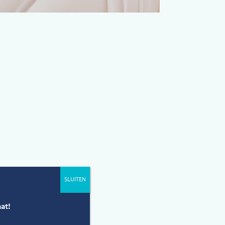
SLUITEN
at!