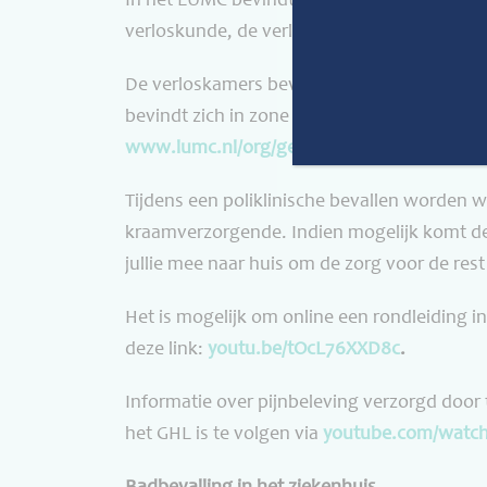
In het LUMC bevindt zich het Geboortehuis L
verloskunde, de verloskamers, de kraamsuit
De verloskamers bevinden zich op de 7
e
eta
bevindt zich in zone B, op de 3
e
verdieping. 
www.lumc.nl/org/geboortehuis-leiden
Tijdens een poliklinische bevallen worden w
kraamverzorgende. Indien mogelijk komt d
jullie mee naar huis om de zorg voor de re
Het is mogelijk om online een rondleiding i
deze link:
youtu.be/tOcL76XXD8c
.
Informatie over pijnbeleving verzorgd door 
het GHL is te volgen via
youtube.com/watc