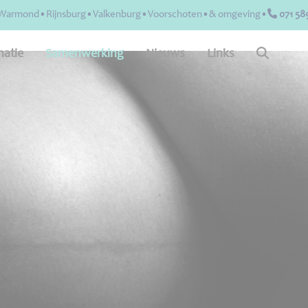
st•Warmond•Rijnsburg•Valkenburg•Voorschoten•& omgeving•
071 58
matie
Samenwerking
Nieuws
Links