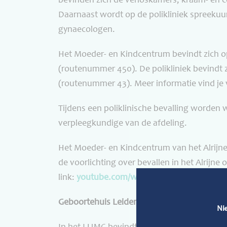
bevinden zich de verloskamers, kraam- en 
Daarnaast wordt op de polikliniek spreekuu
gynaecologen.
Het Moeder- en Kindcentrum bevindt zich op
(routenummer 450). De polikliniek bevindt z
(routenummer 43). Meer informatie vind je 
Tijdens een poliklinische bevalling worden w
verpleegkundige van de afdeling.
Het Moeder- en Kindcentrum van het Alrijne
de voorlichting over bevallen in het Alrijn
link:
youtube.com/watch?v=S6DqkrsETVw&
Geboortehuis Leiden (GHL in het LUMC)
Ni