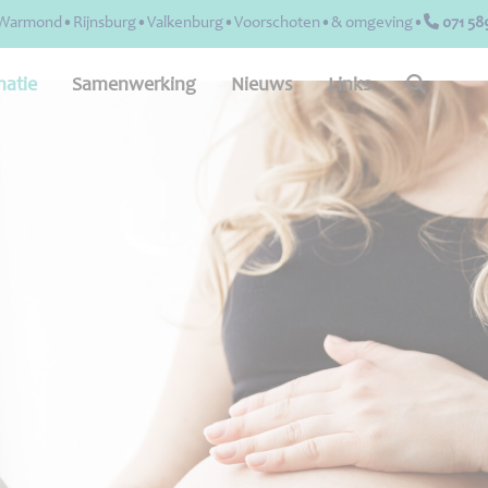
st•Warmond•Rijnsburg•Valkenburg•Voorschoten•& omgeving•
071 58
matie
Samenwerking
Nieuws
Links