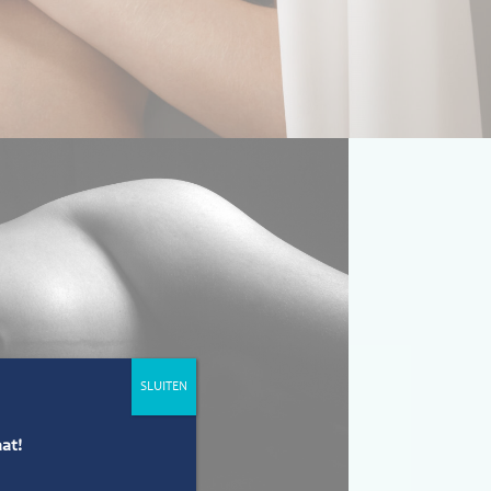
SLUITEN
at!