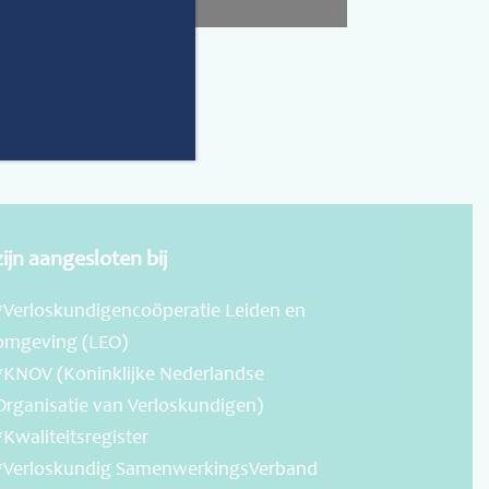
zijn aangesloten bij
*Verloskundigencoöperatie Leiden en
omgeving (LEO)
*KNOV (Koninklijke Nederlandse
Organisatie van Verloskundigen)
*Kwaliteitsregister
*Verloskundig SamenwerkingsVerband