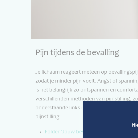
Pijn tijdens de bevalling
Je lichaam reageert meteen op bevallingspijn
zodat je minder pijn voelt. Angst of span
is het belangrijk zo ontspannen en comfortabe
verschillenden methoden van pijnstilling, z
onderstaande links informatie over omgaan 
pijnstilling.
Ni
Folder ‘Jouw bevalling: Hoe ga je om me