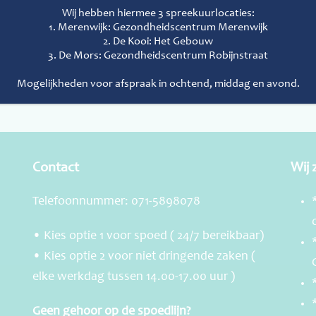
ijn?’
Wij hebben hiermee 3 spreekuurlocaties:
1. Merenwijk: Gezondheidscentrum Merenwijk
2. De Kooi: Het Gebouw
3. De Mors: Gezondheidscentrum Robijnstraat
Mogelijkheden voor afspraak in ochtend, middag en avond.
Contact
Wij 
Telefoonnummer: 071-5898078
• Kies optie 1 voor spoed ( 24/7 bereikbaar)
• Kies optie 2 voor niet dringende zaken (
elke werkdag tussen 14.00-17.00 uur )
Geen gehoor op de spoedlijn?