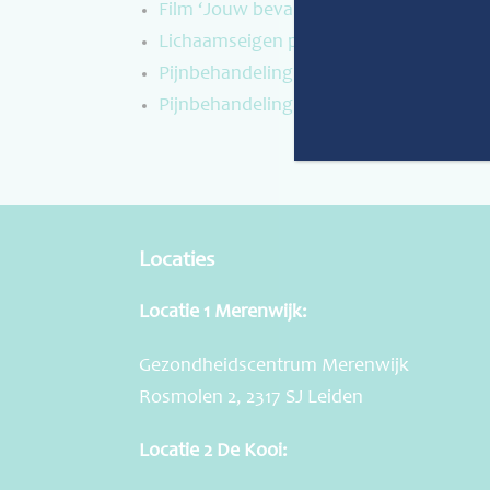
Film ‘Jouw bevalling: Hoe ga je om met p
Lichaamseigen pijnbestrijding
Pijnbehandeling zonder medicijnen
Pijnbehandeling met medicijnen
Locaties
Locatie 1 Merenwijk:
Gezondheidscentrum Merenwijk
Rosmolen 2, 2317 SJ Leiden
Locatie 2 De Kooi: