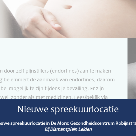
 door zelf pijnstillers (endorfines) aan te maken
ning belemmert de aanmaak van endorfines, daarom
l mogelijk te zijn tijdens je bevalling. Er zijn
owel zonder als met medicijnen. Lees/bekijk via
met pijn tijdens de bevalling en de methoden van
Nieuwe spreekuurlocatie
euwe spreekuurlocatie in De Mors: Gezondheidscentrum Robijnstra
Bij Diamantplein Leiden
t pijn?’