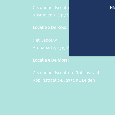
Gezondheidscentrum Merenwijk
Ni
Rosmolen 2, 2317 SJ Leiden
Locatie 2 De Kooi:
Het Gebouw
Arubapad 2, 2315 VA Leiden
Locatie 3 De Mors:
Gezondheidscentrum Robijnstraat
Robijnstraat 2-B, 2332 KE Leiden