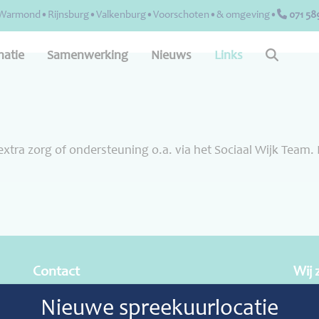
st•Warmond•Rijnsburg•Valkenburg•Voorschoten•& omgeving•
071 58
matie
Samenwerking
Nieuws
Links
extra zorg of ondersteuning o.a. via het Sociaal Wijk Team.
Contact
Wij 
Nieuwe spreekuurlocatie
Telefoonnummer: 071-5898078