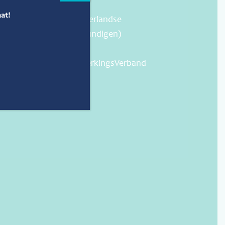
omgeving (LEO)
at!
*KNOV (Koninklijke Nederlandse
Organisatie van Verloskundigen)
*Kwaliteitsregister
*Verloskundig SamenwerkingsVerband
(VSV) Leiden/Leiderdorp
*Zorgkaart NL